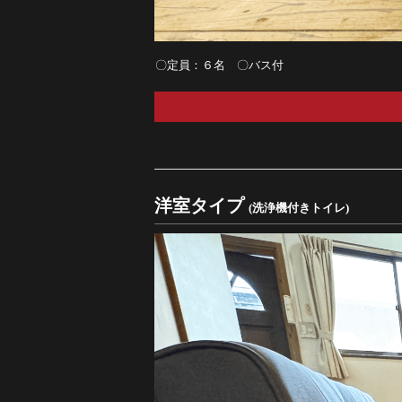
〇定員：６名 〇バス付
洋室タイプ
(洗浄機付きトイレ)